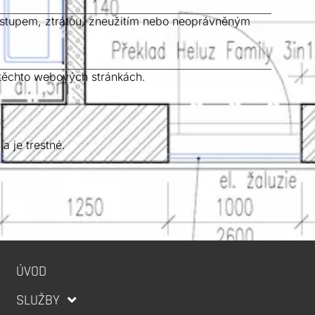
ístupem, ztrátou, zneužitím nebo neoprávněným
 těchto webových stránkách.
a je trestné.
ÚVOD
SLUŽBY