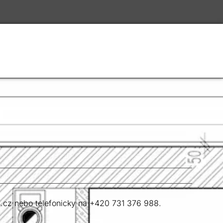
.cz
nebo telefonicky na +420 731 376 988.