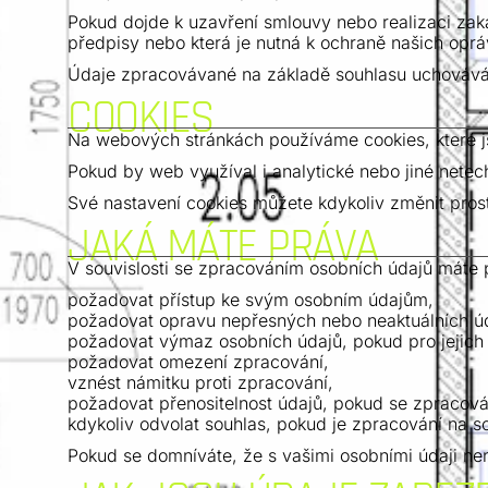
Pokud dojde k uzavření smlouvy nebo realizaci zak
předpisy nebo která je nutná k ochraně našich opr
Údaje zpracovávané na základě souhlasu uchovávám
COOKIES
Na webových stránkách používáme cookies, které j
Pokud by web využíval i analytické nebo jiné netec
Své nastavení cookies můžete kdykoliv změnit prost
JAKÁ MÁTE PRÁVA
V souvislosti se zpracováním osobních údajů máte 
požadovat přístup ke svým osobním údajům,
požadovat opravu nepřesných nebo neaktuálních ú
požadovat výmaz osobních údajů, pokud pro jejich
požadovat omezení zpracování,
vznést námitku proti zpracování,
požadovat přenositelnost údajů, pokud se zpracová
kdykoliv odvolat souhlas, pokud je zpracování na s
Pokud se domníváte, že s vašimi osobními údaji ne