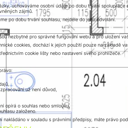
ázky, uchováváme osobní údaje po dobu trvání spolupráce a
ávněných zájmů.
e po dobu trvání souhlasu, nejdéle do jeho odvolání.
sou nezbytné pro správné fungování webu a pro uložení vaš
hnické cookies, dochází k jejich použití pouze na základě v
řednictvím cookie lišty nebo nastavení svého prohlížeče.
právo:
dajů,
 zpracování už není důvod,
ní opírá o souhlas nebo smlouvu,
ouhlasu založeno.
ní nakládáno v souladu s právními předpisy, máte právo pod