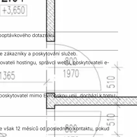
 poptávkového dotazníku.
e zákazníky a poskytování služeb.
ateli hostingu, správci webu, poskytovateli e-
 poskytovatel mimo Evropskou unii, dochází k tomu
 však 12 měsíců od posledního kontaktu, pokud