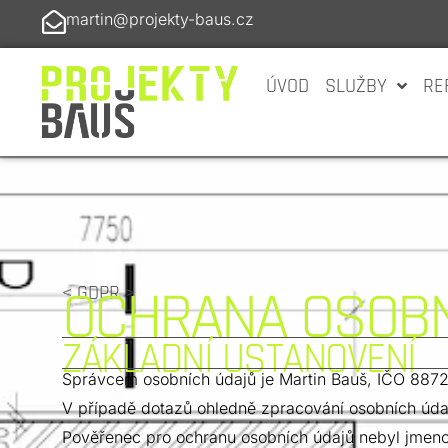
martin@projekty-baus.cz
ÚVOD
SLUŽBY
RE
OCHRANA OSOBN
< GDPR >
ZÁKLADNÍ USTANOVENÍ
Správcem osobních údajů je Martin Bauš, IČO 8872
V případě dotazů ohledně zpracování osobních úda
Pověřenec pro ochranu osobních údajů nebyl jmen