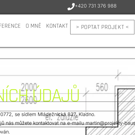
+420 731 376 988
FERENCE
O MNĚ
KONTAKT
> POPTAT PROJEKT <
ÍCH ÚDAJŮ
0772, se sídlem Mládežnická 837, Kladno.
jů nás můžete kontaktovat na e-mailu
martin@projekty-baus
ován.