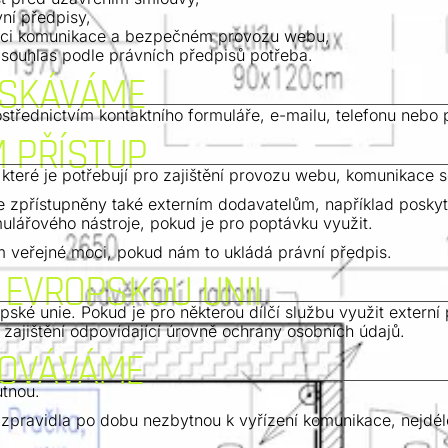
vní předpisy,
enci komunikace a bezpečném provozu webu,
e souhlas podle právních předpisů potřeba.
ÍSKÁVÁME
třednictvím kontaktního formuláře, e-mailu, telefonu nebo
 PŘÍSTUP
teré je potřebují pro zajištění provozu webu, komunikace s
přístupněny také externím dodavatelům, například poskytov
ulářového nástroje, pokud je pro poptávku využit.
 veřejné moci, pokud nám to ukládá právní předpis.
 EVROPSKOU UNII
ké unie. Pokud je pro některou dílčí službu využit externí
 zajištění odpovídající úrovně ochrany osobních údajů.
HOVÁVÁME
tnou.
ravidla po dobu nezbytnou k vyřízení komunikace, nejdéle