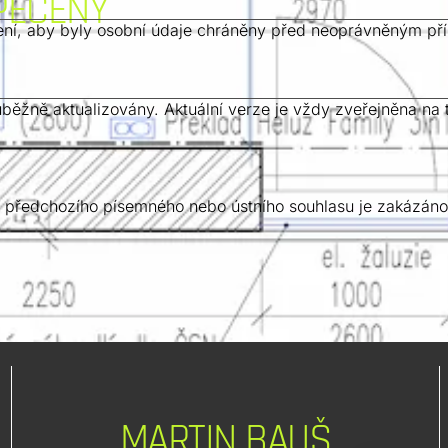
PEČENY
ření, aby byly osobní údaje chráněny před neoprávněným př
běžně aktualizovány. Aktuální verze je vždy zveřejněna na
 předchozího písemného nebo ústního souhlasu je zakázáno 
MARTIN BAUŠ