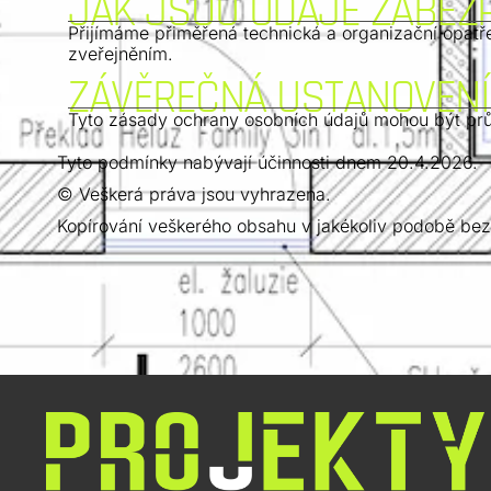
JAK JSOU ÚDAJE ZABEZ
Přijímáme přiměřená technická a organizační opat
zveřejněním.
ZÁVĚREČNÁ USTANOVENÍ
Tyto zásady ochrany osobních údajů mohou být prů
Tyto podmínky nabývají účinnosti dnem 20.4.2026.
© Veškerá práva jsou vyhrazena.
Kopírování veškerého obsahu v jakékoliv podobě bez