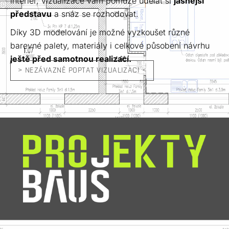
interiér, vizualizace vám pomůže udělat si
jasnější
představu
a snáz se rozhodovat.
Díky 3D modelování je možné vyzkoušet různé
barevné palety, materiály i celkové působení návrhu
ještě před samotnou realizací.
> NEZÁVAZNĚ POPTAT VIZUALIZACI <