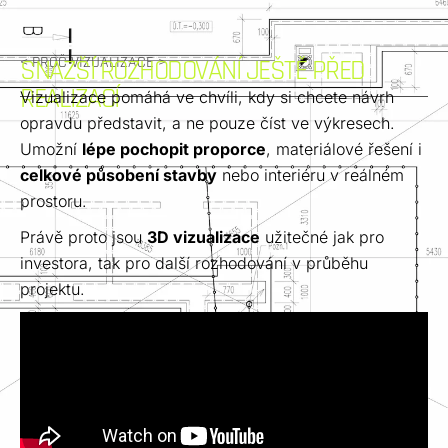
< PROČ VIZUALIZACE >
SNAZŠÍ ROZHODOVÁNÍ JEŠTĚ PŘED
REALIZACÍ
Vizualizace pomáhá ve chvíli, kdy si chcete návrh
opravdu představit, a ne pouze číst ve výkresech.
Umožní
lépe pochopit proporce
, materiálové řešení i
celkové působení stavby
nebo interiéru v reálném
prostoru.
Právě proto jsou
3D vizualizace
užitečné jak pro
investora, tak pro další rozhodování v průběhu
projektu.