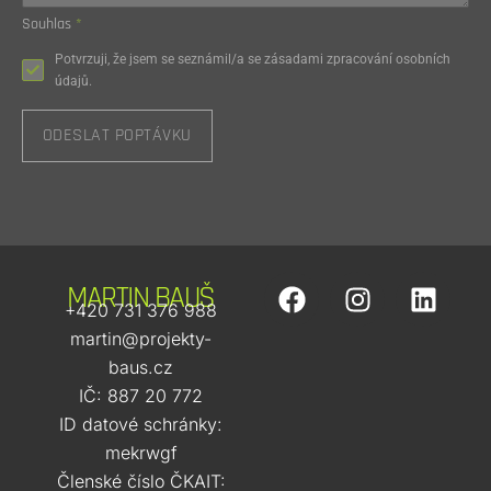
Souhlas
*
Potvrzuji, že jsem se seznámil/a se zásadami zpracování osobních
údajů.
ODESLAT POPTÁVKU
MARTIN BAUŠ
+420 731 376 988
martin@projekty-
baus.cz
IČ: 887 20 772
ID datové schránky:
mekrwgf
Členské číslo ČKAIT: