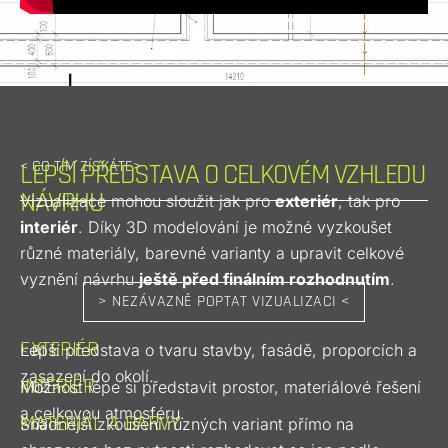
< CO TÍM ZÍSKÁTE>
LEPŠÍ PŘEDSTAVA O CELKOVÉM VZHLEDU
NÁVRHU
Vizualizace mohou sloužit jak pro
exteriér
, tak pro
interiér
. Díky 3D modelování je možné vyzkoušet
různé materiály, barevné varianty a upravit celkové
vyznění návrhu
ještě před finálním rozhodnutím
.
> NEZÁVAZNĚ POPTAT VIZUALIZACI <
EXTERIÉR
< 01 >
Lepší představa o tvaru stavby, fasádě, proporcích a
zasazení do okolí.
INTERIÉR
< 02 >
Možnost lépe si představit prostor, materiálové řešení
a celkovou atmosféru.
MATERIÁL A BARVY
< 03 >
Snadnější zkoušení různých variant přímo na