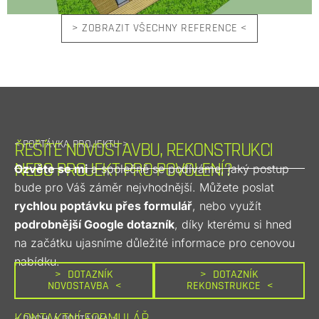
> ZOBRAZIT VŠECHNY REFERENCE <
< POPTÁVKA PROJEKTU >
ŘEŠÍTE NOVOSTAVBU, REKONSTRUKCI
NEBO PROJEKT PRO POVOLENÍ?
Ozvěte se mi
 a společně se podíváme, jaký postup 
bude pro Váš záměr nejvhodnější. Můžete poslat 
rychlou poptávku přes formulář
, nebo využít 
podrobnější Google dotazník
, díky kterému si hned 
na začátku ujasníme důležité informace pro cenovou 
nabídku.
> DOTAZNÍK
> DOTAZNÍK
NOVOSTAVBA <
REKONSTRUKCE <