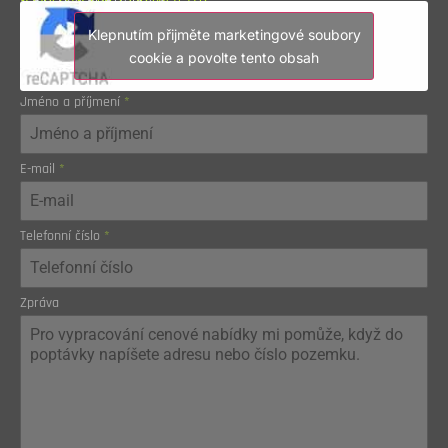
KONTAKTNÍ FORMULÁŘ
< RYCHLÁ POPTÁVKA >
Klepnutím přijměte marketingové soubory
cookie a povolte tento obsah
Jméno a příjmení
*
E-mail
*
Telefonní číslo
*
Zpráva