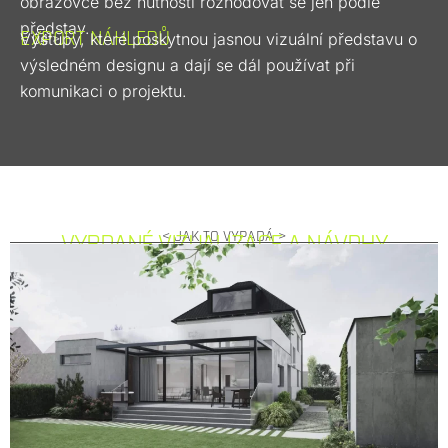
obrazovce bez nutnosti rozhodovat se jen podle
představ.
EXPORT NÁHLEDŮ
< 04 >
Výstupy, které poskytnou jasnou vizuální představu o
výsledném designu a dají se dál používat při
komunikaci o projektu.
< JAK TO VYPADÁ >
VYBRANÉ VIZUALIZACE A NÁVRHY