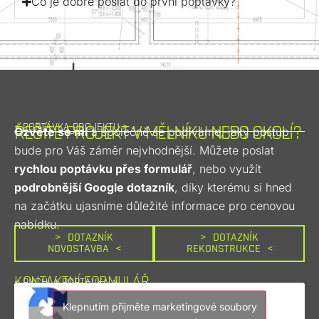
Co je dobré poslat do první poptávky?
< POPTÁVKA PROJEKTU >
ŘEŠÍTE PROJEKT V MĚLNÍKU NEBO OKOLÍ?
Ozvěte se mi
 a společně se podíváme, jaký postup 
bude pro Váš záměr nejvhodnější. Můžete poslat 
rychlou poptávku přes formulář
, nebo využít 
podrobnější Google dotazník
, díky kterému si hned 
na začátku ujasníme důležité informace pro cenovou 
nabídku.
> DOTAZNÍK
> DOTAZNÍK
NOVOSTAVBA <
REKONSTRUKCE <
KONTAKTNÍ FORMULÁŘ
< RYCHLÁ POPTÁVKA >
Klepnutím přijměte marketingové soubory