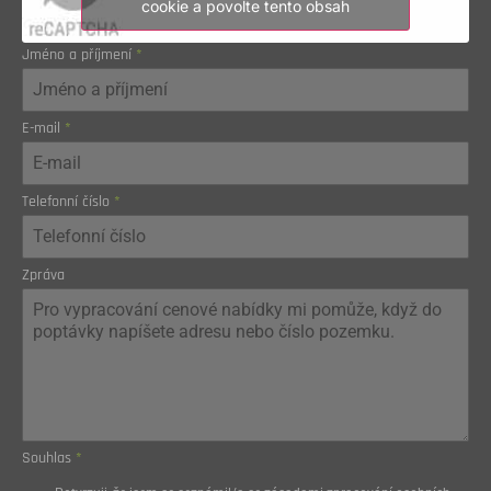
cookie a povolte tento obsah
Jméno a příjmení
*
E-mail
*
Telefonní číslo
*
Zpráva
Souhlas
*