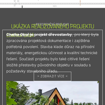
< REFERENČNÍ PROJEKT >
UKÁZKA REALIZOVANÉHO PROJEKTU
Chatka Okoř je projekt dřevostavby
, pro který byla
CHATKA OKOŘ
< DŘEVOSTAVBA >
zpracována projektová dokumentace i zajištěna
potřebná povolení. Stavba klade důraz na přírodní
materiály, energetickou účinnost a kvalitní technické
řešení. Součástí projektu bylo také citlivé řešení
složité přestavby původního objektu v souladu s
požadavky stavebního úřadu.
> ZOBRAZIT VÍCE <