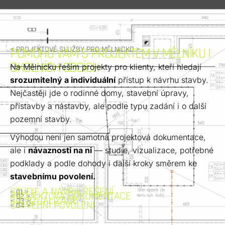
< PROJEKTOVÉ SLUŽBY PRO MĚLNICKO >
POMOHU VÁM S PROJEKTEM V MĚLNÍKU I
OKOLNÍCH OBCÍCH
Na Mělnicku řeším projekty pro klienty, kteří hledají
srozumitelný a individuální
přístup k návrhu stavby.
Nejčastěji jde o rodinné domy, stavební úpravy,
přístavby a nástavby, ale podle typu zadání i o další
pozemní stavby.
Výhodou není jen samotná projektová dokumentace,
ale i
návaznosti na ni
— studie, vizualizace, potřebné
podklady a podle dohody i další kroky směrem ke
stavebnímu povolení.
STUDIE A NÁVRH ŘEŠENÍ
< 01 >
PROJEKTOVÁ DOKUMENTACE
< 02 >
3D VIZUALIZACE
< 03 >
STAVEBNÍ POVOLENÍ
< 04 >