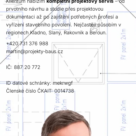
Klientům nabízím 
kompletní projektový servis
 – od 
prvotního návrhu a studie přes projektovou 
dokumentaci až po zajištění potřebných profesí a 
vyřízení stavebního povolení. Nejčastěji působím v 
regionech Kladno, Slaný, Rakovník a Beroun.
+420 731 376 988
martin@projekty-baus.cz
IČ: 887 20 772
ID datové schránky: mekrwgf
Členské číslo ČKAIT: 0014738