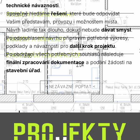
technické návaznosti
.
Společně hledáme 
řešení
, které bude odpovídat 
STUDIE A LADĚNÍ NÁVRHU
< KROK 03 >
Vašim představám, provozu i možnostem místa. 
Návrh ladíme tak dlouho, dokud nebude 
dávat smysl
.
Po odsouhlasení návrhu připravím potřebné výkresy, 
VÝKRESY A SOUHLASY
< KROK 04 >
podklady a návaznosti pro 
další krok projektu
.
Po obdržení všech potřebných souhlasů následuje 
ZPRACOVÁNÍ DOKUMENTACE
< KROK 05 >
finální zpracování dokumentace
 a podání žádosti na 
stavební úřad
.
> NEZÁVAZNĚ POPTAT <