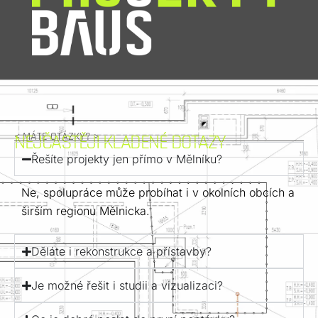
< MÁTE OTÁZKY? >
NEJČASTĚJI KLADENÉ DOTAZY
Řešíte projekty jen přímo v Mělníku?
Ne, spolupráce může probíhat i v okolních obcích a
širším regionu Mělnicka.
Děláte i rekonstrukce a přístavby?
Je možné řešit i studii a vizualizaci?