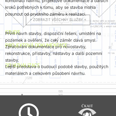
kombinaci návrhu, projektové dokumentace a dalších
kroků potřebných k tomu, aby se stavba mohla
posunout od prvotního záměru k realizaci.
> ZOBRAZIT VŠECHNY SLUŽBY <
STUDIE
< 01 >
První návrh stavby, dispoziční řešení, umístění na
pozemek a ověření, že celý záměr dává smysl.
PROJEKTOVÁ DOKUMENTACE
< 02 >
Zpracování dokumentace pro novostavby,
rekonstrukce, přístavby, nástavby a další pozemní
stavby.
3D VIZUALIZACE
< 03 >
Lepší představa o budoucí podobě stavby, použitých
materiálech a celkovém působení návrhu.