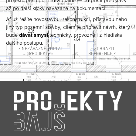
projektu přistupuji individuálně — od první představy
až po další kroky navázané na dokumentaci.
Ať už řešíte novostavbu, rekonstrukci, přístavbu nebo
jiný typ pozemní stavby, cílem je připravit návrh, který
bude
dávat smysl
technicky, provozně i z hlediska
dalšího postupu.
> NEZÁVAZNĚ POPTAT
> ZOBRAZIT
PROJEKT <
REFERENCE <