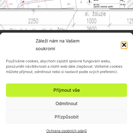
Záleží nám na Vašem
MARTIN BAUŠ
+420 731 376 988
soukromí
martin@projekty-
Používáme cookies, abychom zajistili správné fungování webu,
baus.cz
porozuměli návštěvnosti a mohli web dále zlepšovat. Volitelné cookies
IČ: 887 20 772
můžete přijmout, odmítnout nebo si nastavit podle svých preferencí.
ID datové schránky:
mekrwgf
Přijmout vše
Členské číslo ČKAIT:
0014738
Odmítnout
< GDPR >
Přizpůsobit
Copyright © 2026 Projekty Bauš
Ochrana osobních údajů
Built by
OCstudio