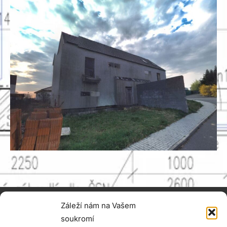
Záleží nám na Vašem
MARTIN BAUŠ
+420 731 376 988
soukromí