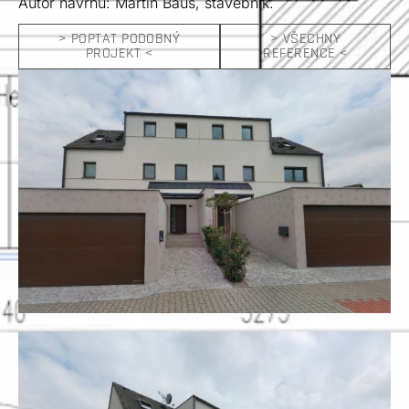
Autor návrhu: Martin Bauš, stavebník.
> POPTAT PODOBNÝ
> VŠECHNY
PROJEKT <
REFERENCE <