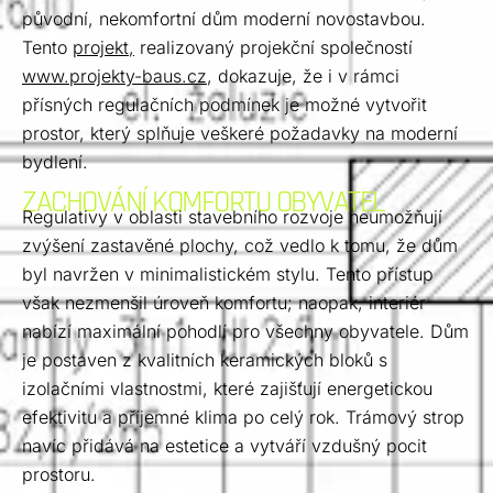
původní, nekomfortní dům moderní novostavbou.
Tento
projekt,
realizovaný projekční společností
www.projekty-baus.cz
, dokazuje, že i v rámci
přísných regulačních podmínek je možné vytvořit
prostor, který splňuje veškeré požadavky na moderní
bydlení.
ZACHOVÁNÍ KOMFORTU OBYVATEL
Regulativy v oblasti stavebního rozvoje neumožňují
zvýšení zastavěné plochy, což vedlo k tomu, že dům
byl navržen v minimalistickém stylu. Tento přístup
však nezmenšil úroveň komfortu; naopak, interiér
nabízí maximální pohodlí pro všechny obyvatele. Dům
je postaven z kvalitních keramických bloků s
izolačními vlastnostmi, které zajišťují energetickou
efektivitu a příjemné klima po celý rok. Trámový strop
navíc přidává na estetice a vytváří vzdušný pocit
prostoru.