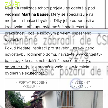
ZÁVĚR
Návrh a realizace tohoto projektu se odehrála pod
vedením
Martina Bauše,
který se specializuje na
moderní a funkční bydlení. Díky jeho odbornosti a
kreativnímu přístupu bylo možné spojit estetiku s
praktičností, což je klíčovým prvkem úspěšného
bydlení.
Pokud hledáte inspiraci pro stavební úpravy nebo
novostavbu rodinného domu, navštivte
www.projekty-
baus.cz
, kde naleznete další úspěšné
projekty a
odborné rady
, jak proměnit vaše sny o ideálním
bydlení ve skutečnost.
> POPTAT PODOBNÝ
> VŠECHNY
PROJEKT <
REFERENCE <