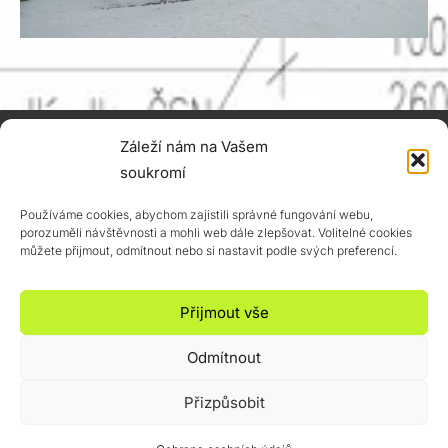
Záleží nám na Vašem
MARTIN BAUŠ
+420 731 376 988
soukromí
martin@projekty-
Používáme cookies, abychom zajistili správné fungování webu,
baus.cz
porozuměli návštěvnosti a mohli web dále zlepšovat. Volitelné cookies
IČ: 887 20 772
můžete přijmout, odmítnout nebo si nastavit podle svých preferencí.
ID datové schránky:
mekrwgf
Přijmout vše
Členské číslo ČKAIT:
0014738
Odmítnout
< GDPR >
Přizpůsobit
Copyright © 2026 Projekty Bauš